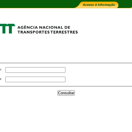
o:
a: